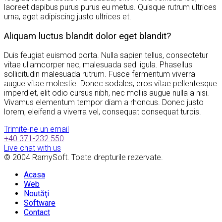
laoreet dapibus purus purus eu metus. Quisque rutrum ultrices
urna, eget adipiscing justo ultrices et.
Aliquam luctus blandit dolor eget blandit?
Duis feugiat euismod porta. Nulla sapien tellus, consectetur
vitae ullamcorper nec, malesuada sed ligula. Phasellus
sollicitudin malesuada rutrum. Fusce fermentum viverra
augue vitae molestie. Donec sodales, eros vitae pellentesque
imperdiet, elit odio cursus nibh, nec mollis augue nulla a nisi.
Vivamus elementum tempor diam a rhoncus. Donec justo
lorem, eleifend a viverra vel, consequat consequat turpis.
Trimite-ne un email
+40 371-232 550
Live chat with us
© 2004 RamySoft. Toate drepturile rezervate.
Acasa
Web
Noutăţi
Software
Contact